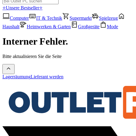
⭐Unsere Bestseller⭐
Computer
IT & Technik
Supermarkt
Spielzeug
Haushalt
Heimwerken & Garten
Großgeräte
Mode
Interner Fehler.
Bitte aktualisieren Sie die Seite
Lagerräumung
Lieferant werden