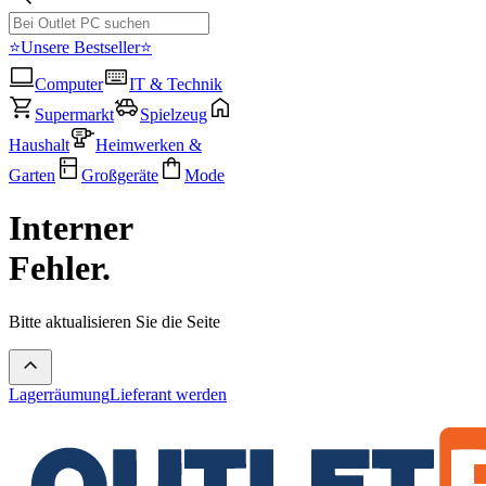
⭐Unsere Bestseller⭐
Computer
IT & Technik
Supermarkt
Spielzeug
Haushalt
Heimwerken &
Garten
Großgeräte
Mode
Interner
Fehler.
Bitte aktualisieren Sie die Seite
Lagerräumung
Lieferant werden