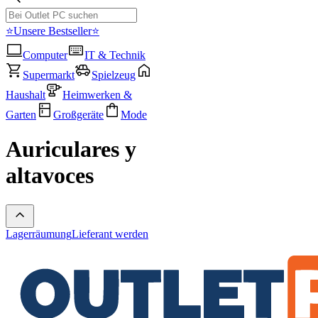
⭐Unsere Bestseller⭐
Computer
IT & Technik
Supermarkt
Spielzeug
Haushalt
Heimwerken &
Garten
Großgeräte
Mode
Auriculares y
altavoces
Lagerräumung
Lieferant werden