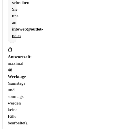
schreiben
Sie
uns
an:
infoweb@outlet-
pc.es
⏱️
Antwortzeit:
maximal
48
Werktage
(samstags
und
sonntags
werden
keine
Fälle
bearbeitet).