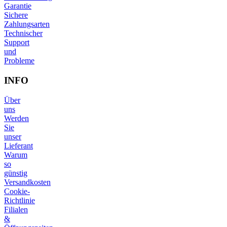
Garantie
Sichere
Zahlungsarten
Technischer
Support
und
Probleme
INFO
Über
uns
Werden
Sie
unser
Lieferant
Warum
so
günstig
Versandkosten
Cookie-
Richtlinie
Filialen
&