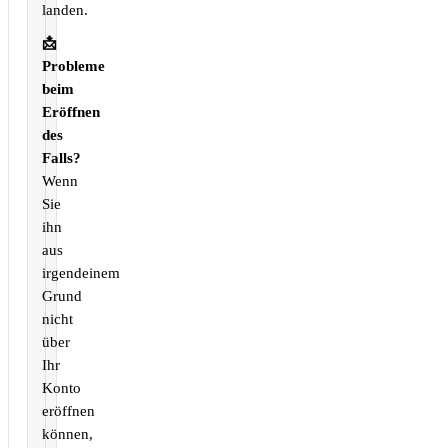
landen.
📩
Probleme
beim
Eröffnen
des
Falls?
Wenn
Sie
ihn
aus
irgendeinem
Grund
nicht
über
Ihr
Konto
eröffnen
können,