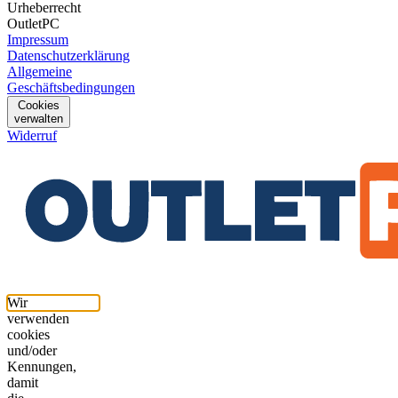
Urheberrecht
OutletPC
Impressum
Datenschutzerklärung
Allgemeine
Geschäftsbedingungen
Cookies
verwalten
Widerruf
Wir
verwenden
cookies
und/oder
Kennungen,
damit