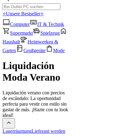
⭐Unsere Bestseller⭐
Computer
IT & Technik
Supermarkt
Spielzeug
Haushalt
Heimwerken &
Garten
Großgeräte
Mode
Liquidación
Moda Verano
Liquidación verano con precios
de escándalo: La oportunidad
perfecta para vestir con estilo sin
gastar de más. ¡Hazte con tu look
ideal!
Lagerräumung
Lieferant werden