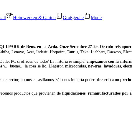
alt
Heimwerken & Garten
Großgeräte
Mode
IQUI PARK
de Reus, en la
Avda. Onze Setembre 27-29.
D
escubriréis
oport
hiba, Lenovo, Acer, Indesit, Hotpoint, Taurus, Teka, Liebherr, Daewoo, Elec
Outlet PC si ofrecen de todo? La historia es simple:
empezamos con la inform
es
y... bueno... la cosa se lio. Llegaron
microondas, neveras, lavadoras, elect
ta el sector, no nos encasillamos, sólo nos importa poder ofrecerlo a un
precio
frecemos productos que provienen de
liquidaciones, remanufacturados por el