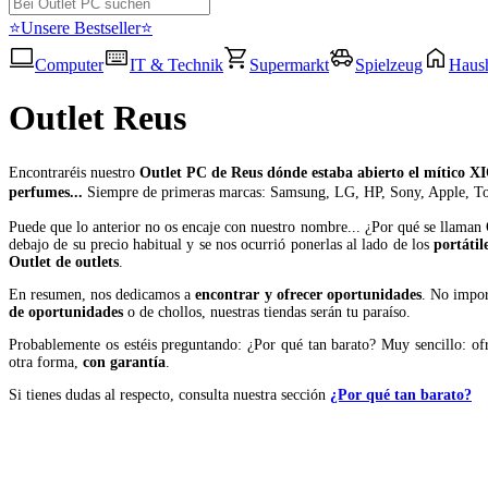
⭐Unsere Bestseller⭐
Computer
IT & Technik
Supermarkt
Spielzeug
Haush
Outlet Reus
Encontraréis nuestro
Outlet PC de Reus dónde estaba abierto el mítico
X
perfumes...
Siempre de primeras marcas: Samsung, LG, HP, Sony, Apple, Tos
Puede que lo anterior no os encaje con nuestro nombre... ¿Por qué se llaman 
debajo de su precio habitual y se nos ocurrió ponerlas al lado de los
portátil
Outlet de outlets
.
En resumen, nos dedicamos a
encontrar y ofrecer oportunidades
. No impor
de oportunidades
o de chollos, nuestras tiendas serán tu paraíso.
Probablemente os estéis preguntando: ¿Por qué tan barato? Muy sencillo: o
otra forma,
con garantía
.
Si tienes dudas al respecto, consulta nuestra sección
¿Por qué tan barato?