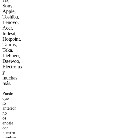
HP,
Sony,
Apple,
Toshiba,
Lenovo,
Acer,
Indesit,
Hotpoint,
Taurus,
Teka,
Liebherr,
Daewoo,
Electrolux
y
muchas
más.
Puede
que
lo
anterior
no
os
encaje
con
nuestro
nombre...