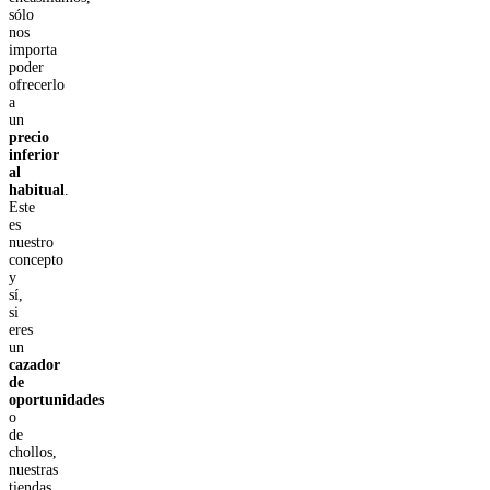
sólo
nos
importa
poder
ofrecerlo
a
un
precio
inferior
al
habitual
.
Este
es
nuestro
concepto
y
sí,
si
eres
un
cazador
de
oportunidades
o
de
chollos,
nuestras
tiendas