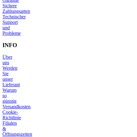
Garantie
Sichere
Zahlungsarten
Technischer
Support
und
Probleme
INFO
Über
uns
Werden
Sie
unser
Lieferant
Warum
so
günstig
Versandkosten
Cookie-
Richtlinie
Filialen
&
Öffnungszeiten