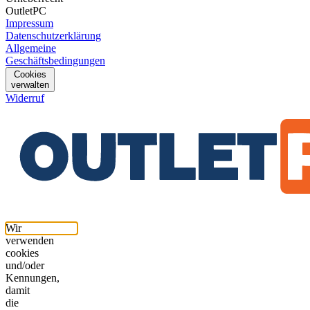
OutletPC
Impressum
Datenschutzerklärung
Allgemeine
Geschäftsbedingungen
Cookies
verwalten
Widerruf
Wir
verwenden
cookies
und/oder
Kennungen,
damit
die