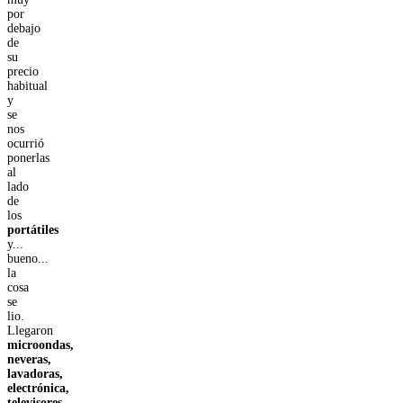
por
debajo
de
su
precio
habitual
y
se
nos
ocurrió
ponerlas
al
lado
de
los
portátiles
y...
bueno...
la
cosa
se
lio.
Llegaron
microondas,
neveras,
lavadoras,
electrónica,
televisores,