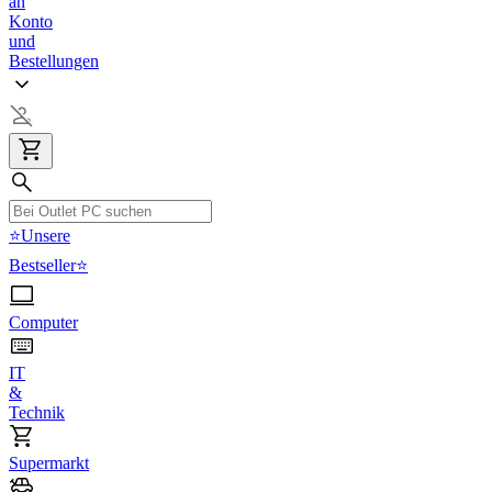
an
Konto
und
Bestellungen
⭐Unsere
Bestseller⭐
Computer
IT
&
Technik
Supermarkt