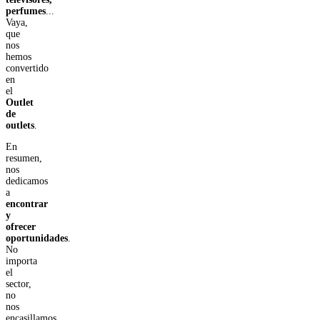
perfumes
...
Vaya,
que
nos
hemos
convertido
en
el
Outlet
de
outlets
.
En
resumen,
nos
dedicamos
a
encontrar
y
ofrecer
oportunidades
.
No
importa
el
sector,
no
nos
encasillamos,