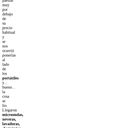
paellas
muy
por
debajo
de
su
precio
habitual
y
se
nos
ocurrió
ponerlas
al
lado
de
los
portátiles
y...
bueno...
la
cosa
se
lio.
Llegaron
microondas,
neveras,
lavadoras,