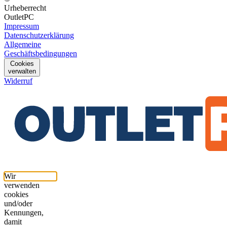
Urheberrecht
OutletPC
Impressum
Datenschutzerklärung
Allgemeine
Geschäftsbedingungen
Cookies
verwalten
Widerruf
Wir
verwenden
cookies
und/oder
Kennungen,
damit