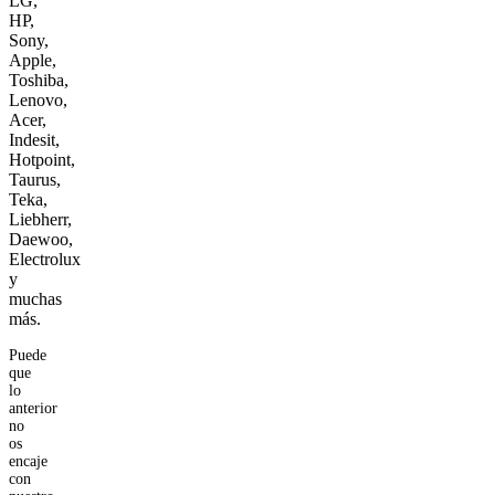
LG,
HP,
Sony,
Apple,
Toshiba,
Lenovo,
Acer,
Indesit,
Hotpoint,
Taurus,
Teka,
Liebherr,
Daewoo,
Electrolux
y
muchas
más.
Puede
que
lo
anterior
no
os
encaje
con