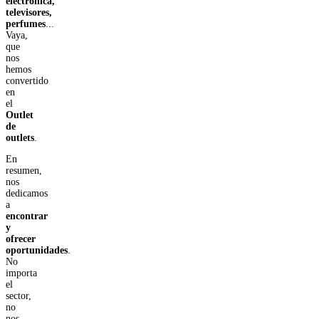
electrónica,
televisores,
perfumes
...
Vaya,
que
nos
hemos
convertido
en
el
Outlet
de
outlets
.
En
resumen,
nos
dedicamos
a
encontrar
y
ofrecer
oportunidades
.
No
importa
el
sector,
no
nos