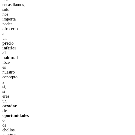
encasillamos,
sólo
nos
importa
poder
ofrecerlo
a
un
precio
inferior
al
habitual
.
Este
es
nuestro
concepto
y
sí,
si
eres
un
cazador
de
oportunidades
o
de
chollos,
nuestras