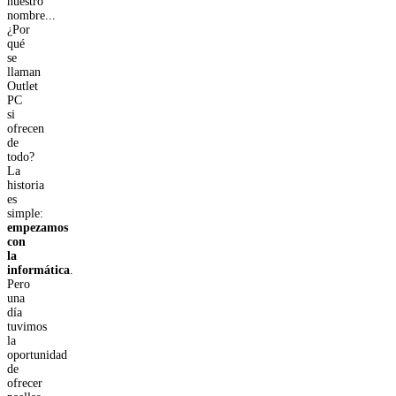
nuestro
nombre...
¿Por
qué
se
llaman
Outlet
PC
si
ofrecen
de
todo?
La
historia
es
simple:
empezamos
con
la
informática
.
Pero
una
día
tuvimos
la
oportunidad
de
ofrecer