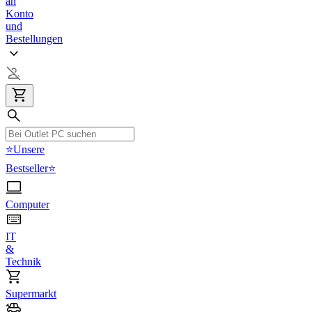
an
Konto
und
Bestellungen
⭐Unsere
Bestseller⭐
Computer
IT
&
Technik
Supermarkt