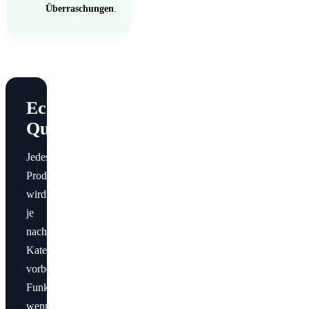
Überraschungen
.
Echte
Qualitätskontrolle
Jedes
Produkt
wird
je
nach
Kategorie
vorbereitet:
Funktionsprüfung,
wenn