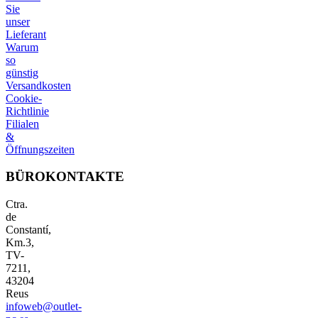
Sie
unser
Lieferant
Warum
so
günstig
Versandkosten
Cookie-
Richtlinie
Filialen
&
Öffnungszeiten
BÜROKONTAKTE
Ctra.
de
Constantí,
Km.3,
TV-
7211,
43204
Reus
infoweb@outlet-