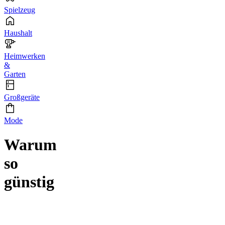
Spielzeug
Haushalt
Heimwerken
&
Garten
Großgeräte
Mode
Warum
so
günstig