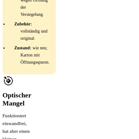
wegen Öffnung
der
Versiegelung.
Zubehör:
vollständig und
original.
Zustand:
wie neu;
Karton mit
Öffnungsspuren.
🎯
Optischer
Mangel
Funktioniert
einwandfrei,
hat aber einen
kleinen