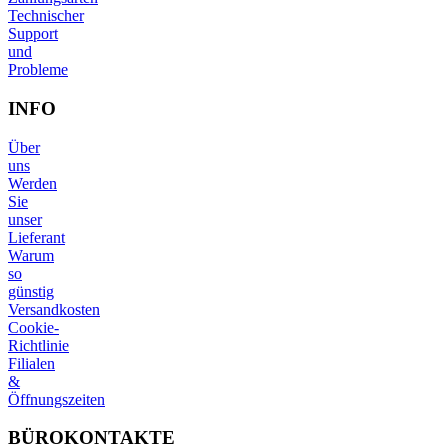
Technischer
Support
und
Probleme
INFO
Über
uns
Werden
Sie
unser
Lieferant
Warum
so
günstig
Versandkosten
Cookie-
Richtlinie
Filialen
&
Öffnungszeiten
BÜROKONTAKTE