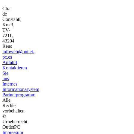
Ctra.
de
Constantí,
Km.3,
TV-
7211,
43204
Reus
infoweb@outlet-
pc.es
Anfahrt
Kontaktieren
Sie
uns
Internes
Informationssystem
Partnerprogramm
Alle
Rechte
vorbehalten
©
Urheberrecht
OutletPC
Impressum