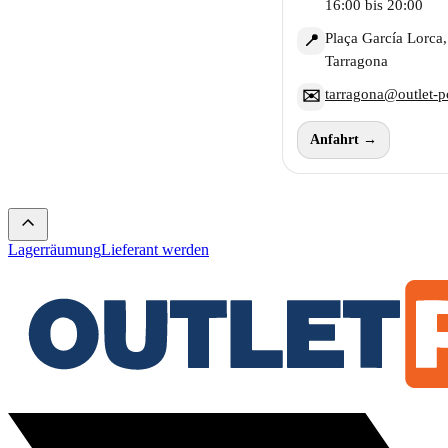
16:00 bis 20:00
Plaça García Lorca,
📍
Tarragona
tarragona@outlet-p
✉️
Anfahrt →
Lagerräumung
Lieferant werden