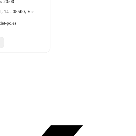
is 20:00
l, 14 - 08500, Vic
let-pc.es
→