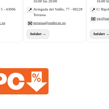
16:00 bis 20:00
16:00 b
 5 - 43006
Avinguda del Vallès, 77 - 08228
C/ Ripol
📍
📍
Terrassa
vic@out
✉️
c.es
terrassa@outlet-pc.es
✉️
Anfahrt →
Anfahrt 