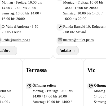
Montag - Freitag: 10:00 bis
Montag - Freitag: 10:00 bis
14:00 / 17:00 bis 20:00
14:00 / 17:00 bis 20:00
Samstag: 10:00 bis 14:00 /
Samstag: 10:00 bis 14:00 /
16:00 bis 20:00
16:00 bis 20:00
C/ Valls d'Andorra 48-50 -
Ronda Barceló 10, Erdgesch

📍
25005 Lleida
- 08302 Mataró
lleida@outlet-pc.es
mataro@outlet-pc.es
️
✉️
nfahrt →
Anfahrt →
Terrassa
Vic
Öffnungszeiten
Öffnung
🕒
🕒
0:00 bis
Montag - Freitag: 10:00 bis
Montag -
0:00
14:00 / 17:00 bis 20:00
14:00 / 
14:00 /
Samstag: 10:00 bis 14:00 /
Samstag