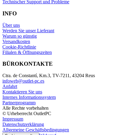
Technischer Support und Probleme
INFO
Über uns
Werden Sie unser Lieferant
Warum so günstig
Versandkosten
Cookie-Richtlinie
Filialen & Öffnungszeiten
BÜROKONTAKTE
Ctra. de Constantí, Km.3, TV-7211, 43204 Reus
infoweb@outlet-pc.es
Anfahrt
Kontaktieren Sie uns
Internes Informationssystem
Partnerprogramm
Alle Rechte vorbehalten
© Urheberrecht OutletPC
Impressum
Datenschutzerklärung
Allgemeine Geschäftsbedingungen