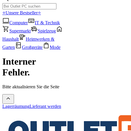
⭐Unsere Bestseller⭐
Computer
IT & Technik
Supermarkt
Spielzeug
Haushalt
Heimwerken &
Garten
Großgeräte
Mode
Interner
Fehler.
Bitte aktualisieren Sie die Seite
Lagerräumung
Lieferant werden