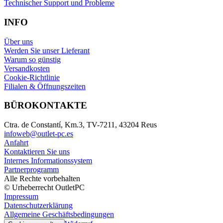
Technischer Support und Probleme
INFO
Über uns
Werden Sie unser Lieferant
Warum so günstig
Versandkosten
Cookie-Richtlinie
Filialen & Öffnungszeiten
BÜROKONTAKTE
Ctra. de Constantí, Km.3, TV-7211, 43204 Reus
infoweb@outlet-pc.es
Anfahrt
Kontaktieren Sie uns
Internes Informationssystem
Partnerprogramm
Alle Rechte vorbehalten
© Urheberrecht OutletPC
Impressum
Datenschutzerklärung
Allgemeine Geschäftsbedingungen