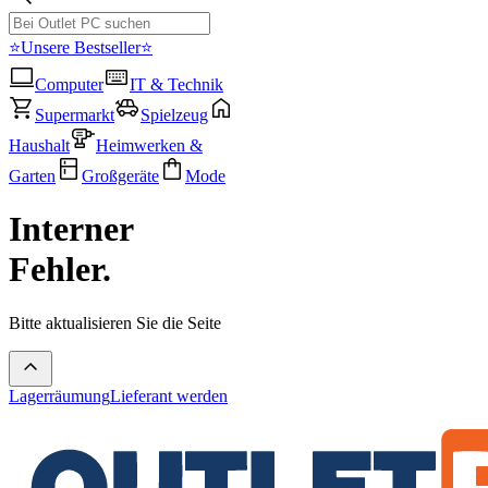
⭐Unsere Bestseller⭐
Computer
IT & Technik
Supermarkt
Spielzeug
Haushalt
Heimwerken &
Garten
Großgeräte
Mode
Interner
Fehler.
Bitte aktualisieren Sie die Seite
Lagerräumung
Lieferant werden