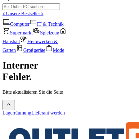
⭐Unsere Bestseller⭐
Computer
IT & Technik
Supermarkt
Spielzeug
Haushalt
Heimwerken &
Garten
Großgeräte
Mode
Interner
Fehler.
Bitte aktualisieren Sie die Seite
Lagerräumung
Lieferant werden