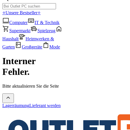
⭐Unsere Bestseller⭐
Computer
IT & Technik
Supermarkt
Spielzeug
Haushalt
Heimwerken &
Garten
Großgeräte
Mode
Interner
Fehler.
Bitte aktualisieren Sie die Seite
Lagerräumung
Lieferant werden