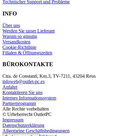
Technischer Support und Probleme
INFO
Über uns
Werden Sie unser Lieferant
Warum so günstig
Versandkosten
Cookie-Richtlinie
Filialen & Öffnungszeiten
BÜROKONTAKTE
Ctra. de Constantí, Km.3, TV-7211, 43204 Reus
infoweb@outlet-pc.es
Anfahrt
Kontaktieren Sie uns
Internes Informationssystem
Partnerprogramm
Alle Rechte vorbehalten
© Urheberrecht OutletPC
Impressum
Datenschutzerklärung
Allgemeine Geschäftsbedingungen