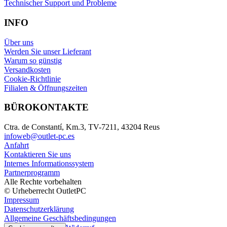
Technischer Support und Probleme
INFO
Über uns
Werden Sie unser Lieferant
Warum so günstig
Versandkosten
Cookie-Richtlinie
Filialen & Öffnungszeiten
BÜROKONTAKTE
Ctra. de Constantí, Km.3, TV-7211, 43204 Reus
infoweb@outlet-pc.es
Anfahrt
Kontaktieren Sie uns
Internes Informationssystem
Partnerprogramm
Alle Rechte vorbehalten
© Urheberrecht OutletPC
Impressum
Datenschutzerklärung
Allgemeine Geschäftsbedingungen