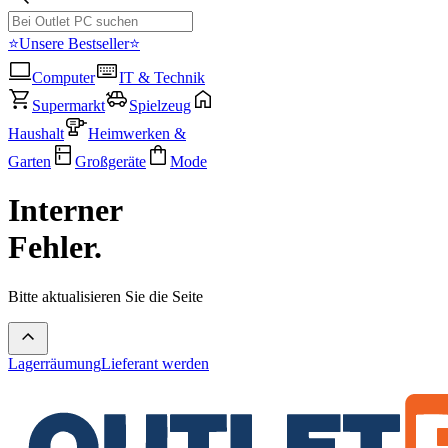
⭐Unsere Bestseller⭐
Computer
IT & Technik
Supermarkt
Spielzeug
Haushalt
Heimwerken &
Garten
Großgeräte
Mode
Interner
Fehler.
Bitte aktualisieren Sie die Seite
Lagerräumung
Lieferant werden