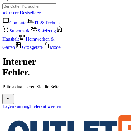
⭐Unsere Bestseller⭐
Computer
IT & Technik
Supermarkt
Spielzeug
Haushalt
Heimwerken &
Garten
Großgeräte
Mode
Interner
Fehler.
Bitte aktualisieren Sie die Seite
Lagerräumung
Lieferant werden