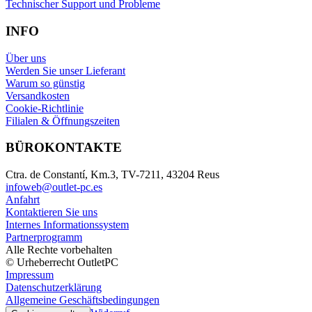
Technischer Support und Probleme
INFO
Über uns
Werden Sie unser Lieferant
Warum so günstig
Versandkosten
Cookie-Richtlinie
Filialen & Öffnungszeiten
BÜROKONTAKTE
Ctra. de Constantí, Km.3, TV-7211, 43204 Reus
infoweb@outlet-pc.es
Anfahrt
Kontaktieren Sie uns
Internes Informationssystem
Partnerprogramm
Alle Rechte vorbehalten
© Urheberrecht OutletPC
Impressum
Datenschutzerklärung
Allgemeine Geschäftsbedingungen