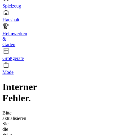
Spielzeug
Haushalt
Heimwerken
&
Garten
Großgeräte
Mode
Interner
Fehler.
Bitte
aktualisieren
Sie
die
Seite