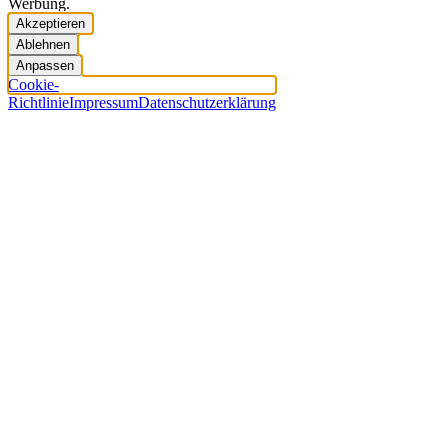
Werbung.
Akzeptieren
Ablehnen
Anpassen
Cookie-
Richtlinie
Impressum
Datenschutzerklärung