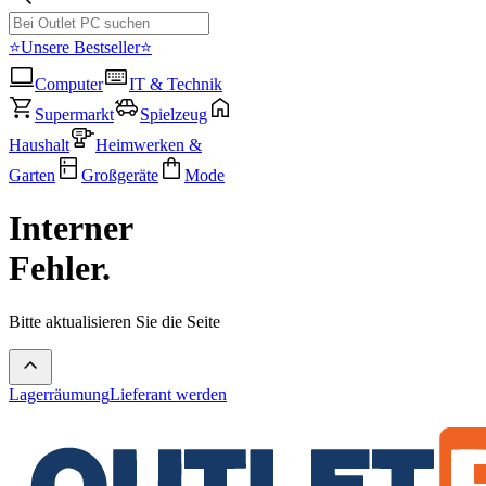
⭐Unsere Bestseller⭐
Computer
IT & Technik
Supermarkt
Spielzeug
Haushalt
Heimwerken &
Garten
Großgeräte
Mode
Interner
Fehler.
Bitte aktualisieren Sie die Seite
Lagerräumung
Lieferant werden