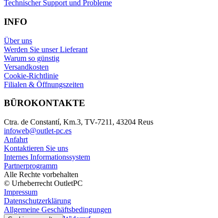
Technischer Support und Probleme
INFO
Über uns
Werden Sie unser Lieferant
Warum so günstig
Versandkosten
Cookie-Richtlinie
Filialen & Öffnungszeiten
BÜROKONTAKTE
Ctra. de Constantí, Km.3, TV-7211, 43204 Reus
infoweb@outlet-pc.es
Anfahrt
Kontaktieren Sie uns
Internes Informationssystem
Partnerprogramm
Alle Rechte vorbehalten
© Urheberrecht OutletPC
Impressum
Datenschutzerklärung
Allgemeine Geschäftsbedingungen