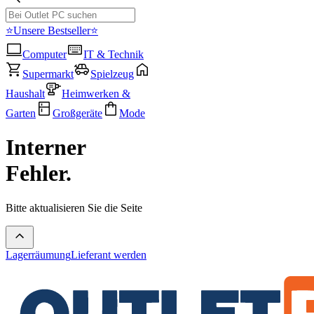
⭐Unsere Bestseller⭐
Computer
IT & Technik
Supermarkt
Spielzeug
Haushalt
Heimwerken &
Garten
Großgeräte
Mode
Interner
Fehler.
Bitte aktualisieren Sie die Seite
Lagerräumung
Lieferant werden