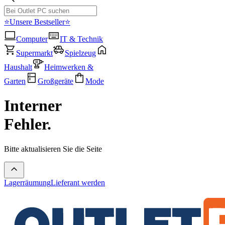
⭐Unsere Bestseller⭐
Computer
IT & Technik
Supermarkt
Spielzeug
Haushalt
Heimwerken &
Garten
Großgeräte
Mode
Interner
Fehler.
Bitte aktualisieren Sie die Seite
Lagerräumung
Lieferant werden