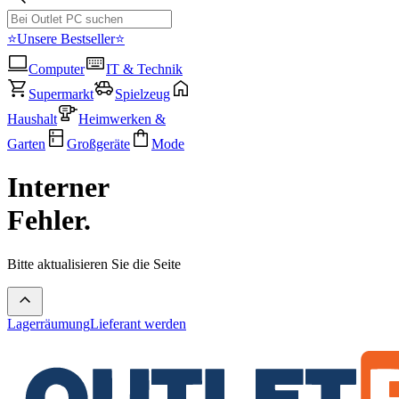
⭐Unsere Bestseller⭐
Computer
IT & Technik
Supermarkt
Spielzeug
Haushalt
Heimwerken &
Garten
Großgeräte
Mode
Interner
Fehler.
Bitte aktualisieren Sie die Seite
Lagerräumung
Lieferant werden