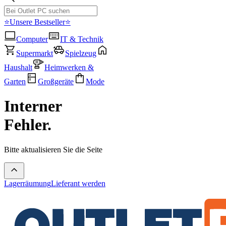
⭐Unsere Bestseller⭐
Computer
IT & Technik
Supermarkt
Spielzeug
Haushalt
Heimwerken &
Garten
Großgeräte
Mode
Interner
Fehler.
Bitte aktualisieren Sie die Seite
Lagerräumung
Lieferant werden