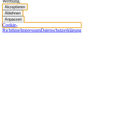
Werbung.
Akzeptieren
Ablehnen
Anpassen
Cookie-
Richtlinie
Impressum
Datenschutzerklärung