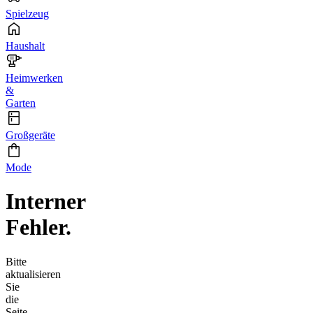
Spielzeug
Haushalt
Heimwerken
&
Garten
Großgeräte
Mode
Interner
Fehler.
Bitte
aktualisieren
Sie
die
Seite