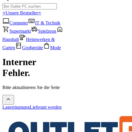
⭐Unsere Bestseller⭐
Computer
IT & Technik
Supermarkt
Spielzeug
Haushalt
Heimwerken &
Garten
Großgeräte
Mode
Interner
Fehler.
Bitte aktualisieren Sie die Seite
Lagerräumung
Lieferant werden