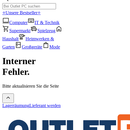
⭐Unsere Bestseller⭐
Computer
IT & Technik
Supermarkt
Spielzeug
Haushalt
Heimwerken &
Garten
Großgeräte
Mode
Interner
Fehler.
Bitte aktualisieren Sie die Seite
Lagerräumung
Lieferant werden