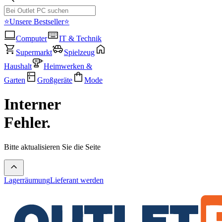
⭐Unsere Bestseller⭐
Computer
IT & Technik
Supermarkt
Spielzeug
Haushalt
Heimwerken &
Garten
Großgeräte
Mode
Interner
Fehler.
Bitte aktualisieren Sie die Seite
Lagerräumung
Lieferant werden