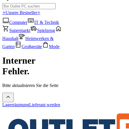
⭐Unsere Bestseller⭐
Computer
IT & Technik
Supermarkt
Spielzeug
Haushalt
Heimwerken &
Garten
Großgeräte
Mode
Interner
Fehler.
Bitte aktualisieren Sie die Seite
Lagerräumung
Lieferant werden