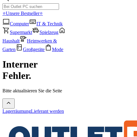
⭐Unsere Bestseller⭐
Computer
IT & Technik
Supermarkt
Spielzeug
Haushalt
Heimwerken &
Garten
Großgeräte
Mode
Interner
Fehler.
Bitte aktualisieren Sie die Seite
Lagerräumung
Lieferant werden