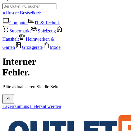
⭐Unsere Bestseller⭐
Computer
IT & Technik
Supermarkt
Spielzeug
Haushalt
Heimwerken &
Garten
Großgeräte
Mode
Interner
Fehler.
Bitte aktualisieren Sie die Seite
Lagerräumung
Lieferant werden