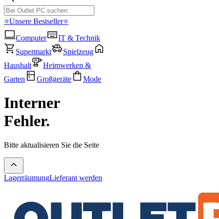
⭐Unsere Bestseller⭐
Computer
IT & Technik
Supermarkt
Spielzeug
Haushalt
Heimwerken &
Garten
Großgeräte
Mode
Interner
Fehler.
Bitte aktualisieren Sie die Seite
Lagerräumung
Lieferant werden