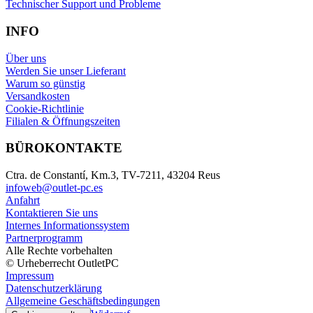
Technischer Support und Probleme
INFO
Über uns
Werden Sie unser Lieferant
Warum so günstig
Versandkosten
Cookie-Richtlinie
Filialen & Öffnungszeiten
BÜROKONTAKTE
Ctra. de Constantí, Km.3, TV-7211, 43204 Reus
infoweb@outlet-pc.es
Anfahrt
Kontaktieren Sie uns
Internes Informationssystem
Partnerprogramm
Alle Rechte vorbehalten
© Urheberrecht OutletPC
Impressum
Datenschutzerklärung
Allgemeine Geschäftsbedingungen