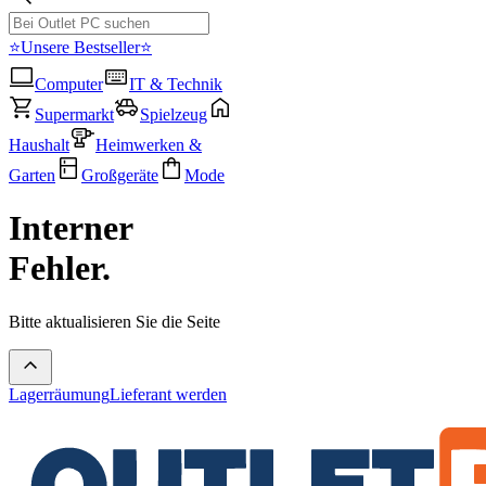
⭐Unsere Bestseller⭐
Computer
IT & Technik
Supermarkt
Spielzeug
Haushalt
Heimwerken &
Garten
Großgeräte
Mode
Interner
Fehler.
Bitte aktualisieren Sie die Seite
Lagerräumung
Lieferant werden