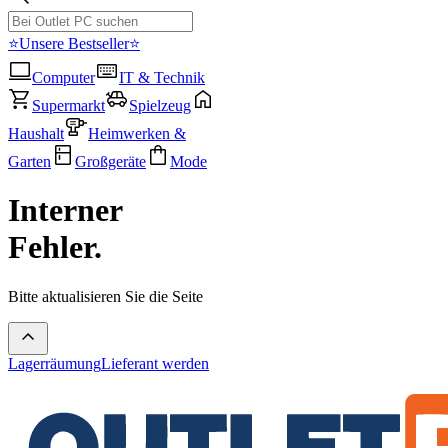
⭐Unsere Bestseller⭐
Computer
IT & Technik
Supermarkt
Spielzeug
Haushalt
Heimwerken &
Garten
Großgeräte
Mode
Interner
Fehler.
Bitte aktualisieren Sie die Seite
Lagerräumung
Lieferant werden