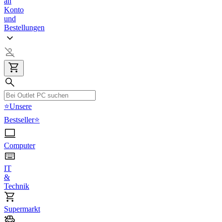
an
Konto
und
Bestellungen
⭐Unsere
Bestseller⭐
Computer
IT
&
Technik
Supermarkt