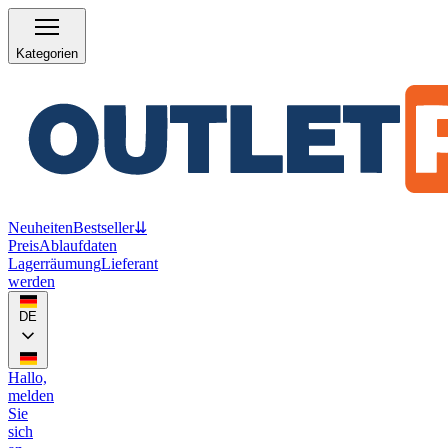
Kategorien
Neuheiten
Bestseller
⇊
Preis
Ablaufdaten
Lagerräumung
Lieferant
werden
DE
Hallo,
melden
Sie
sich