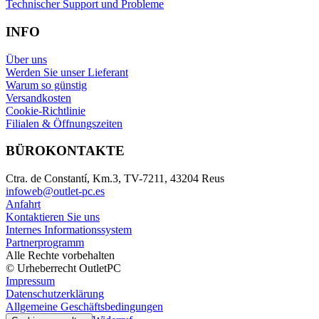
Technischer Support und Probleme
INFO
Über uns
Werden Sie unser Lieferant
Warum so günstig
Versandkosten
Cookie-Richtlinie
Filialen & Öffnungszeiten
BÜROKONTAKTE
Ctra. de Constantí, Km.3, TV-7211, 43204 Reus
infoweb@outlet-pc.es
Anfahrt
Kontaktieren Sie uns
Internes Informationssystem
Partnerprogramm
Alle Rechte vorbehalten
© Urheberrecht OutletPC
Impressum
Datenschutzerklärung
Allgemeine Geschäftsbedingungen