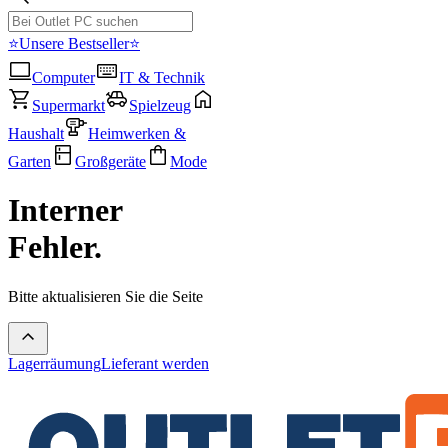
⭐Unsere Bestseller⭐
Computer
IT & Technik
Supermarkt
Spielzeug
Haushalt
Heimwerken &
Garten
Großgeräte
Mode
Interner
Fehler.
Bitte aktualisieren Sie die Seite
Lagerräumung
Lieferant werden