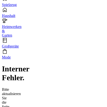
Spielzeug
Haushalt
Heimwerken
&
Garten
Großgeräte
Mode
Interner
Fehler.
Bitte
aktualisieren
Sie
die
Seite