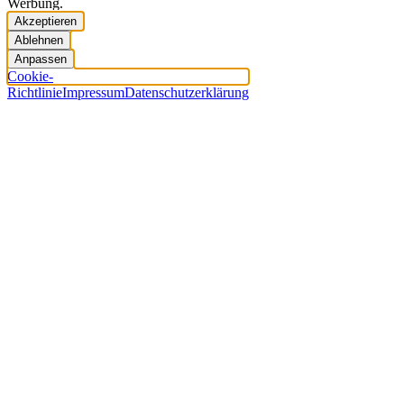
Werbung.
Akzeptieren
Ablehnen
Anpassen
Cookie-
Richtlinie
Impressum
Datenschutzerklärung