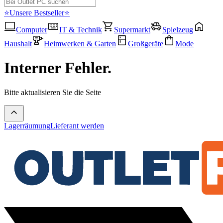
⭐Unsere Bestseller⭐
Computer
IT & Technik
Supermarkt
Spielzeug
Haushalt
Heimwerken & Garten
Großgeräte
Mode
Interner Fehler.
Bitte aktualisieren Sie die Seite
Lagerräumung
Lieferant werden