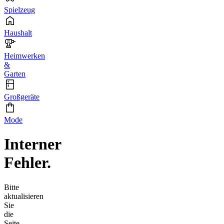
Spielzeug
Haushalt
Heimwerken
&
Garten
Großgeräte
Mode
Interner
Fehler.
Bitte
aktualisieren
Sie
die
Seite