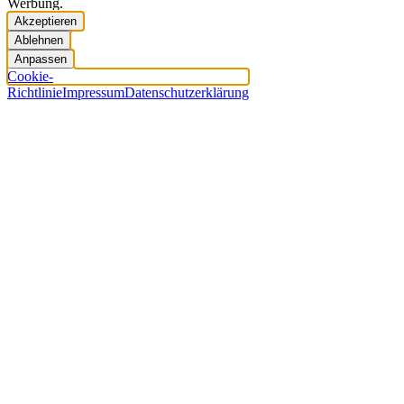
Werbung.
Akzeptieren
Ablehnen
Anpassen
Cookie-
Richtlinie
Impressum
Datenschutzerklärung