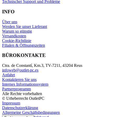
Technischer Support und Probleme
INFO
Über uns
Werden Sie unser Lieferant
Warum so günstig
Versandkosten
Cookie-Richtlinie
Filialen & Öffnungszeiten
BÜROKONTAKTE
Ctra. de Constantí, Km.3, TV-7211, 43204 Reus
infoweb@outlet-pc.es
Anfahrt
Kontaktieren Sie uns
Internes Informationssystem
Partnerprogramm
Alle Rechte vorbehalten
© Urheberrecht OutletPC
Impressum
Datenschutzerklärung
Allgemeine Geschäftsbedingungen