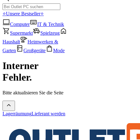
⭐Unsere Bestseller⭐
Computer
IT & Technik
Supermarkt
Spielzeug
Haushalt
Heimwerken &
Garten
Großgeräte
Mode
Interner
Fehler.
Bitte aktualisieren Sie die Seite
Lagerräumung
Lieferant werden