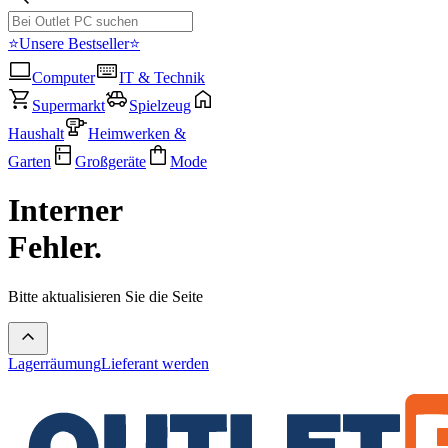
⭐Unsere Bestseller⭐
Computer
IT & Technik
Supermarkt
Spielzeug
Haushalt
Heimwerken &
Garten
Großgeräte
Mode
Interner
Fehler.
Bitte aktualisieren Sie die Seite
Lagerräumung
Lieferant werden