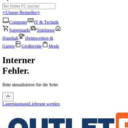
⭐Unsere Bestseller⭐
Computer
IT & Technik
Supermarkt
Spielzeug
Haushalt
Heimwerken &
Garten
Großgeräte
Mode
Interner
Fehler.
Bitte aktualisieren Sie die Seite
Lagerräumung
Lieferant werden